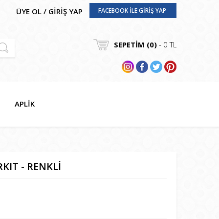
ÜYE OL
/
GİRİŞ YAP
FACEBOOK İLE GİRİŞ YAP
SEPETİM (
0
)
-
0
TL
APLİK
KIT - RENKLİ