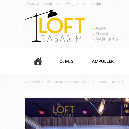
Anasayfa
Hakkımızda
Projelerimiz
İletişim
Ö. M. S.
AMPULLER
Anasayfa
>
Tekli Sarkıt
>
SİNİ MODEL METAL SARKIT - RENKLİ