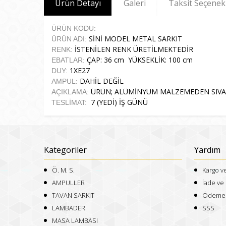
Ürün Detayı
Galeri
Taksit Seçenek
ÜRÜN KODU:
SİNİ MODEL METAL SARKIT
ÜRÜN ADI:
İSTENİLEN RENK ÜRETİLMEKTEDİR
RENK:
ÇAP: 36 cm
YÜKSEKLİK
: 100 cm
EBATLAR:
1XE27
DUY:
DAHİL DEĞİL
AMPUL:
ÜRÜN; ALÜMİNYUM MALZEMEDEN SIVAMA 
AÇIKLAMA:
7 (YEDİ) İŞ GÜNÜ
TESLİMAT:
Kategoriler
Yardım
Ö. M. S.
Kargo v
AMPULLER
İade ve 
TAVAN SARKIT
Ödeme v
LAMBADER
SSS
MASA LAMBASI