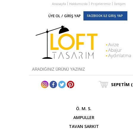
Anasayfa
Hakkımızda
Projelerimiz
İletişim
ÜYE OL
/
GİRİŞ YAP
FACEBOOK İLE GİRİŞ YAP
SEPETİM (
Ö. M. S.
AMPULLER
TAVAN SARKIT