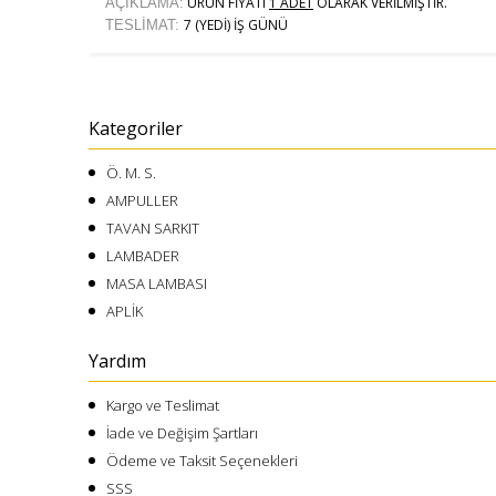
ÜRÜN FİYATI
1 ADET
OLARAK VERİLMİŞTİR.
AÇIKLAMA:
7 (YEDİ) İŞ GÜNÜ
TESLİMAT:
Kategoriler
Ö. M. S.
AMPULLER
TAVAN SARKIT
LAMBADER
MASA LAMBASI
APLİK
Yardım
Kargo ve Teslimat
İade ve Değişim Şartları
Ödeme ve Taksit Seçenekleri
SSS