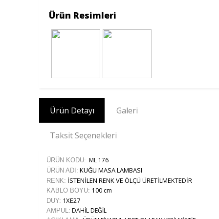
Ürün Resimleri
Ürün Detayı
Galeri
Taksit Seçenekleri
ML 176
ÜRÜN KODU:
KUĞU MASA LAMBASI
ÜRÜN ADI:
İSTENİLEN RENK VE ÖLÇÜ ÜRETİLMEKTEDİR
RENK:
100 cm
KABLO BOYU:
1XE27
DUY:
DAHİL DEĞİL
AMPUL: