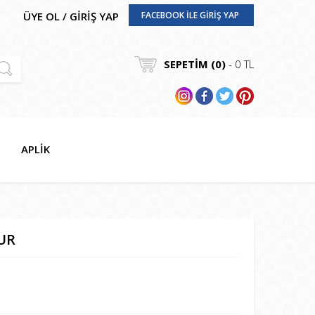
ÜYE OL
/
GİRİŞ YAP
FACEBOOK İLE GİRİŞ YAP
SEPETİM (
0
)
-
0
TL
APLİK
UR