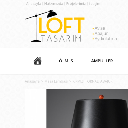
Anasayfa
Hakkımızda
Projelerimiz
İletişim
Ö. M. S.
AMPULLER
Anasayfa
>
Masa Lambası
>
KIRMIZI TORNALI ABAJUR