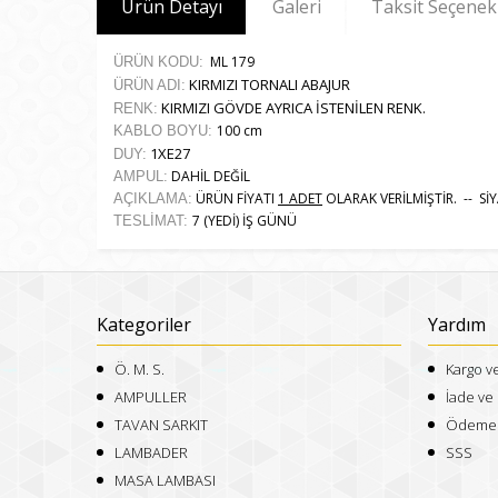
Ürün Detayı
Galeri
Taksit Seçenek
ML 179
ÜRÜN KODU:
KIRMIZI TORNALI ABAJUR
ÜRÜN ADI:
KIRMIZI GÖVDE AYRICA İSTENİLEN RENK.
RENK:
100 cm
KABLO BOYU:
1XE27
DUY:
DAHİL DEĞİL
AMPUL:
ÜRÜN FİYATI
1 ADET
OLARAK VERİLMİŞTİR. -- Sİ
AÇIKLAMA:
7 (YEDİ) İŞ GÜNÜ
TESLİMAT:
Kategoriler
Yardım
Ö. M. S.
Kargo v
AMPULLER
İade ve 
TAVAN SARKIT
Ödeme v
LAMBADER
SSS
MASA LAMBASI