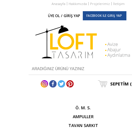
Anasayfa
Hakkımızda
Projelerimiz
İletişim
ÜYE OL
/
GİRİŞ YAP
FACEBOOK İLE GİRİŞ YAP
SEPETİM (
Ö. M. S.
AMPULLER
TAVAN SARKIT